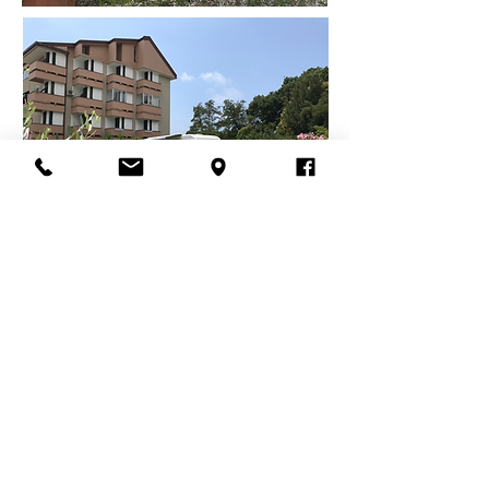
nell' AREA DI SOSTA ATTREZZATA
LEVANTE CAMPER
Eccellente location
A pochi passi dal mare
Vicino alla Stazione Ferroviaria
A 2 km dall'Autostrada
​Immersa nel verde
Location tranquilla