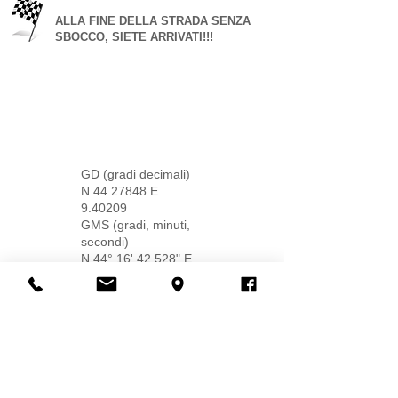
ALLA FINE DELLA STRADA SENZA
SBOCCO, SIETE ARRIVATI!!!
GD (gradi decimali)
N
44.27848
E
9.40209
GMS (gradi, minuti,
secondi)
N 44° 16' 42.528" E
9° 24' 7.524"
COORDINATE GPS
Contatt
i