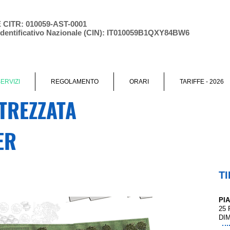
CITR: 010059-AST-0001
Identificativo Nazionale (CIN): IT010059B1QXY84BW6
ERVIZI
REGOLAMENTO
ORARI
TARIFFE - 2026
TREZZATA
ER
T
PI
25
DI