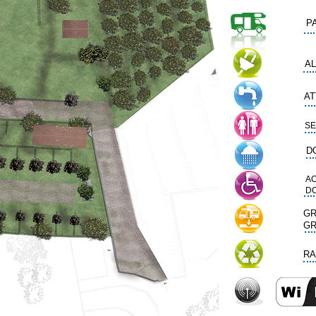
P
AL
AT
SE
D
AC
DO
GR
GR
RA